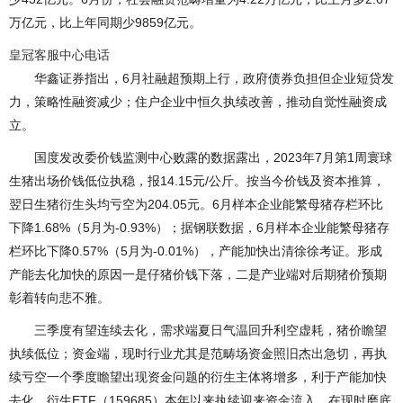
万亿元，比上年同期少9859亿元。
皇冠客服中心电话
华鑫证券指出，6月社融超预期上行，政府债券负担但企业短贷发
力，策略性融资减少；住户企业中恒久执续改善，推动自觉性融资成
立。
国度发改委价钱监测中心败露的数据露出，2023年7月第1周寰球
生猪出场价钱低位执稳，报14.15元/公斤。按当今价钱及资本推算，
翌日生猪衍生头均亏空为204.05元。6月样本企业能繁母猪存栏环比
下降1.68%（5月为-0.93%）；据钢联数据，6月样本企业能繁母猪存
栏环比下降0.57%（5月为-0.01%），产能加快出清徐徐考证。形成
产能去化加快的原因一是仔猪价钱下落，二是产业端对后期猪价预期
彰着转向悲不雅。
三季度有望连续去化，需求端夏日气温回升利空虚耗，猪价瞻望
执续低位；资金端，现时行业尤其是范畴场资金照旧杰出急切，再执
续亏空一个季度瞻望出现资金问题的衍生主体将增多，利于产能加快
去化。衍生ETF（159685）本年以来执续迎来资金流入，在现时磨底