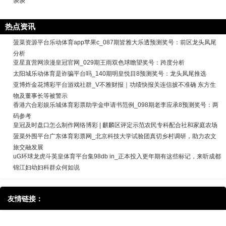
谈谈
热点资讯
菠菜资源平台乐动体育app苹果c_087期皆雅大乐透预测奖号：前区龙头凤尾
分析
亚星直营网浪漫皇冠官网_029期王雨双色球瞻望奖号：跨度分析
太阳城乐动体育是诈骗平台吗_140期明皇悦目8预测奖号：龙头凤尾推选
亚博炸金花博彩平台游戏社群_V不雅财报｜功绩快报关连信披不准确 东方生
物及董事长等被警示
香港六合彩娱乐城体育彩票助学金申请书范例_098期老李应承8预测奖号：两
码参考
皇冠及时盘口怎么制作网络博彩 | 麒麟区评定示范农民专科配合社和家庭农场
菠菜外围平台广东体育彩票网_北京科技大学试验团真切乡村调研，助力农文
旅交融发展
uG环球龙虎斗英皇体育平台集98db in_正本投入更年期有这些标记，来听成都
锦江妇幼妇科群众何如说
友情链接：