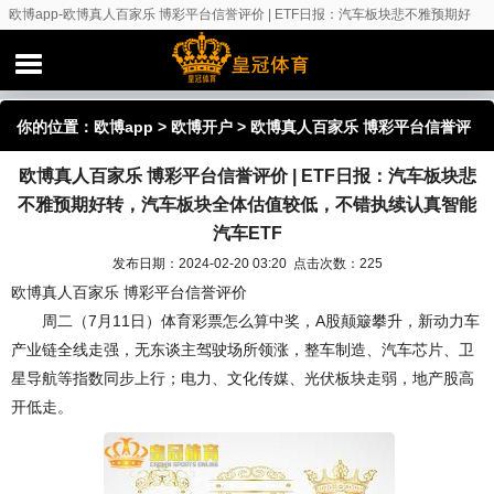
欧博app-欧博真人百家乐 博彩平台信誉评价 | ETF日报：汽车板块悲不雅预期好
转，汽车板块全体估值较低，不错执续认真智能汽车ETF
你的位置：
欧博app
>
欧博开户
> 欧博真人百家乐 博彩平台信誉评
欧博真人百家乐 博彩平台信誉评价 | ETF日报：汽车板块悲
价 | ETF日报：汽车板块悲不雅预期好转，汽车板块全体估值较低，
不雅预期好转，汽车板块全体估值较低，不错执续认真智能
不错执续认真智能汽车ETF
汽车ETF
发布日期：2024-02-20 03:20 点击次数：225
欧博真人百家乐 博彩平台信誉评价
周二（7月11日）体育彩票怎么算中奖，A股颠簸攀升，新动力车
产业链全线走强，无东谈主驾驶场所领涨，整车制造、汽车芯片、卫
星导航等指数同步上行；电力、文化传媒、光伏板块走弱，地产股高
开低走。