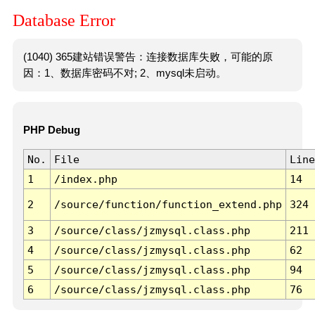
Database Error
(1040) 365建站错误警告：连接数据库失败，可能的原
因：1、数据库密码不对; 2、mysql未启动。
PHP Debug
No.
File
Line
1
/index.php
14
2
/source/function/function_extend.php
324
3
/source/class/jzmysql.class.php
211
4
/source/class/jzmysql.class.php
62
5
/source/class/jzmysql.class.php
94
6
/source/class/jzmysql.class.php
76