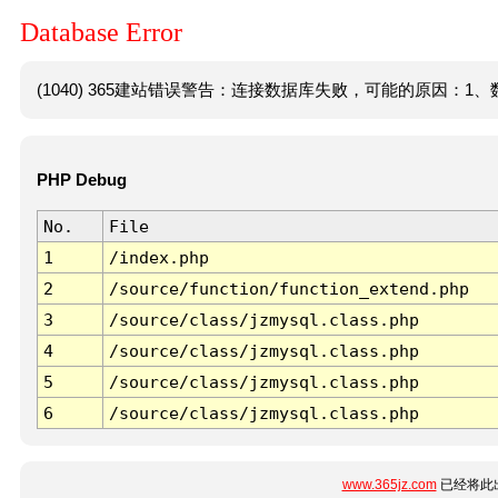
Database Error
(1040) 365建站错误警告：连接数据库失败，可能的原因：1、数
PHP Debug
No.
File
1
/index.php
2
/source/function/function_extend.php
3
/source/class/jzmysql.class.php
4
/source/class/jzmysql.class.php
5
/source/class/jzmysql.class.php
6
/source/class/jzmysql.class.php
www.365jz.com
已经将此