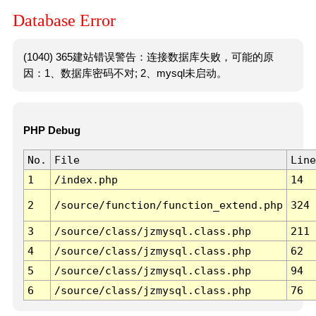
Database Error
(1040) 365建站错误警告：连接数据库失败，可能的原
因：1、数据库密码不对; 2、mysql未启动。
PHP Debug
No.
File
Line
1
/index.php
14
2
/source/function/function_extend.php
324
3
/source/class/jzmysql.class.php
211
4
/source/class/jzmysql.class.php
62
5
/source/class/jzmysql.class.php
94
6
/source/class/jzmysql.class.php
76