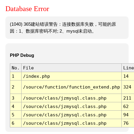
Database Error
(1040) 365建站错误警告：连接数据库失败，可能的原
因：1、数据库密码不对; 2、mysql未启动。
PHP Debug
No.
File
Line
1
/index.php
14
2
/source/function/function_extend.php
324
3
/source/class/jzmysql.class.php
211
4
/source/class/jzmysql.class.php
62
5
/source/class/jzmysql.class.php
94
6
/source/class/jzmysql.class.php
76