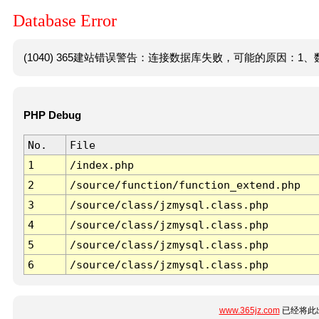
Database Error
(1040) 365建站错误警告：连接数据库失败，可能的原因：1、数
PHP Debug
No.
File
1
/index.php
2
/source/function/function_extend.php
3
/source/class/jzmysql.class.php
4
/source/class/jzmysql.class.php
5
/source/class/jzmysql.class.php
6
/source/class/jzmysql.class.php
www.365jz.com
已经将此