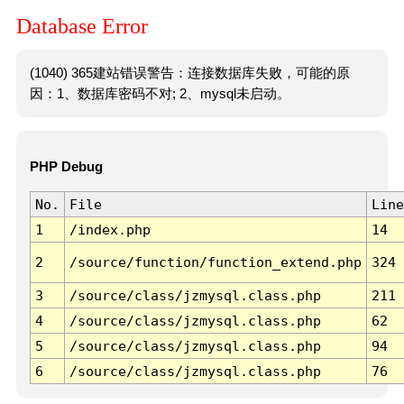
Database Error
(1040) 365建站错误警告：连接数据库失败，可能的原
因：1、数据库密码不对; 2、mysql未启动。
PHP Debug
No.
File
Line
1
/index.php
14
2
/source/function/function_extend.php
324
3
/source/class/jzmysql.class.php
211
4
/source/class/jzmysql.class.php
62
5
/source/class/jzmysql.class.php
94
6
/source/class/jzmysql.class.php
76