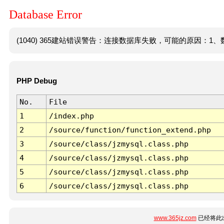
Database Error
(1040) 365建站错误警告：连接数据库失败，可能的原因：1、数
PHP Debug
No.
File
1
/index.php
2
/source/function/function_extend.php
3
/source/class/jzmysql.class.php
4
/source/class/jzmysql.class.php
5
/source/class/jzmysql.class.php
6
/source/class/jzmysql.class.php
www.365jz.com
已经将此