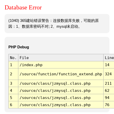
Database Error
(1040) 365建站错误警告：连接数据库失败，可能的原
因：1、数据库密码不对; 2、mysql未启动。
PHP Debug
No.
File
Line
1
/index.php
14
2
/source/function/function_extend.php
324
3
/source/class/jzmysql.class.php
211
4
/source/class/jzmysql.class.php
62
5
/source/class/jzmysql.class.php
94
6
/source/class/jzmysql.class.php
76