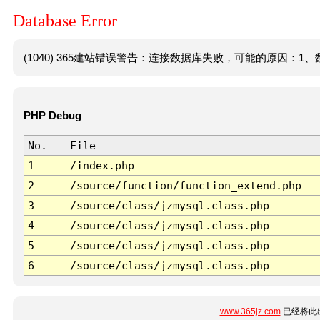
Database Error
(1040) 365建站错误警告：连接数据库失败，可能的原因：1、数
PHP Debug
No.
File
1
/index.php
2
/source/function/function_extend.php
3
/source/class/jzmysql.class.php
4
/source/class/jzmysql.class.php
5
/source/class/jzmysql.class.php
6
/source/class/jzmysql.class.php
www.365jz.com
已经将此